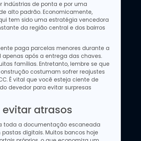
or indústrias de ponta e por uma
de alto padrão. Economicamente,
aqui tem sido uma estratégia vencedora
nstante da região central e dos bairros
lmente paga parcelas menores durante a
al apenas após a entrega das chaves.
muitas famílias. Entretanto, lembre se que
 construção costumam sofrer reajustes
CC. É vital que você esteja ciente de
ldo devedor para evitar surpresas
 evitar atrasos
nha toda a documentação escaneada
pastas digitais. Muitos bancos hoje
ortais próprios, o que economiza um