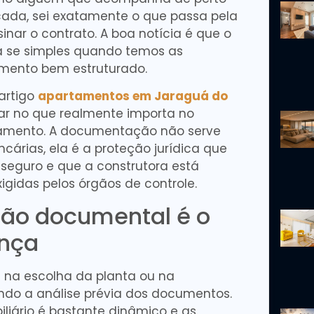
da, sei exatamente o que passa pela
nar o contrato. A boa notícia é que o
na se simples quando temos as
amento bem estruturado.
artigo
apartamentos em Jaraguá do
ar no que realmente importa no
amento. A documentação não serve
cárias, ela é a proteção jurídica que
seguro e que a construtora está
igidas pelos órgãos de controle.
ção documental é o
ança
na escolha da planta ou na
iando a análise prévia dos documentos.
liário é bastante dinâmico e as