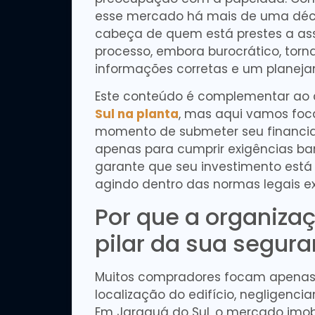
esse mercado há mais de uma déca
cabeça de quem está prestes a assi
processo, embora burocrático, tor
informações corretas e um planej
Este conteúdo é complementar ao 
Sul na planta
, mas aqui vamos foc
momento de submeter seu financi
apenas para cumprir exigências ban
garante que seu investimento está 
agindo dentro das normas legais ex
Por que a organiza
pilar da sua segur
Muitos compradores focam apenas 
localização do edifício, negligenc
Em Jaraguá do Sul, o mercado imobi