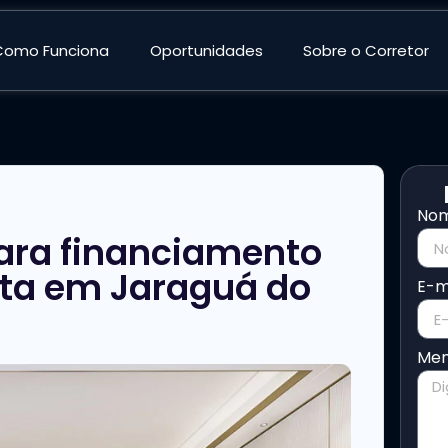
Como Funciona
Oportunidades
Sobre o Corretor
No
ra financiamento
nta em Jaraguá do
E-m
Me