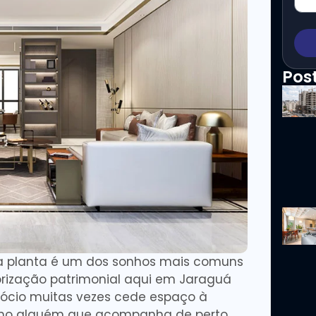
Pos
 planta é um dos sonhos mais comuns
rização patrimonial aqui em Jaraguá
egócio muitas vezes cede espaço à
mo alguém que acompanha de perto