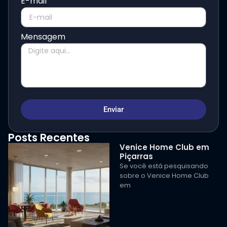
E-mail
Mensagem
Enviar
Posts Recentes
Venice Home Club em
Piçarras
Se você está pesquisando
sobre o Venice Home Club
em