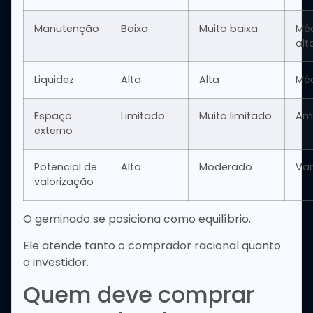
Manutenção
Baixa
Muito baixa
Méd
alt
Liquidez
Alta
Alta
Mé
Espaço
Limitado
Muito limitado
Am
externo
Potencial de
Alto
Moderado
Var
valorização
O geminado se posiciona como equilíbrio.
Ele atende tanto o comprador racional quanto
o investidor.
Quem deve comprar