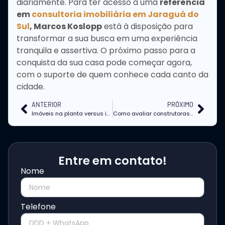
diariamente. Para ter acesso a uma
referência
em
consultoria imobiliária em Jaraguá do
Sul
, Marcos Koslopp
está à disposição para
transformar a sua busca em uma experiência
tranquila e assertiva. O próximo passo para a
conquista da sua casa pode começar agora,
com o suporte de quem conhece cada canto da
cidade.
ANTERIOR
PRÓXIMO
Imóveis na planta versus imóveis prontos em Jaraguá do Sul: Guia de compra completo
Como avaliar construtoras em Jaraguá do Sul na hora de escolher um imóvel na planta?
Entre em contato!
Nome
Telefone